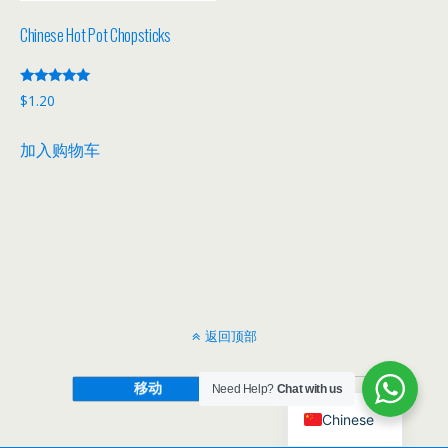
Chinese Hot Pot Chopsticks
评分
$
1.20
5.00
&sol; 5
加入购物车
返回顶部
移动
桌面
Need Help?
Chat with us
Chinese