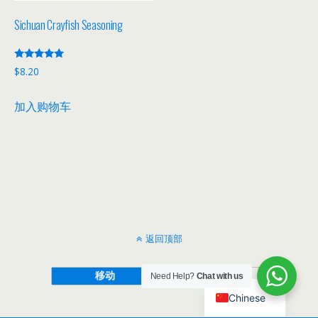
Sichuan Crayfish Seasoning
评分
$
8.20
5.00
&sol; 5
加入购物车
返回顶部
移动
桌面
Need Help?
Chat with us
Chinese