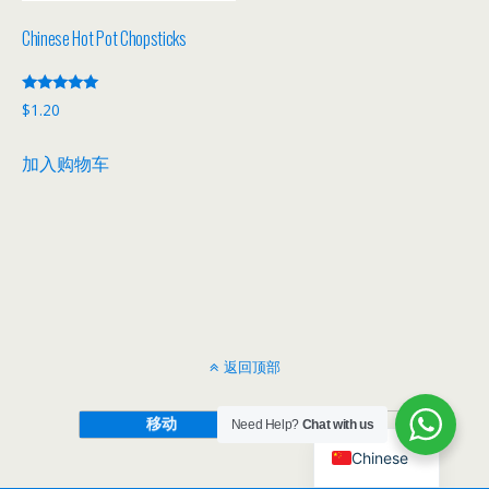
Chinese Hot Pot Chopsticks
评分
$
1.20
5.00
&sol; 5
加入购物车
返回顶部
移动
桌面
Need Help?
Chat with us
Chinese