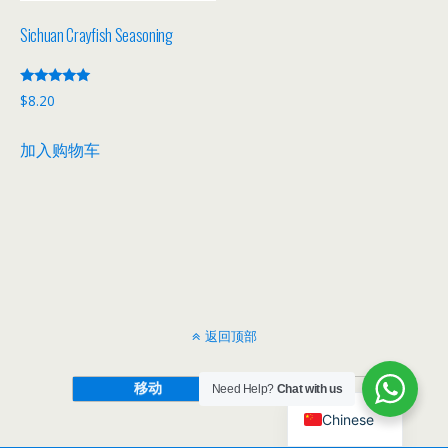
Sichuan Crayfish Seasoning
评分
$
8.20
5.00
&sol; 5
加入购物车
返回顶部
移动
桌面
Need Help?
Chat with us
Chinese