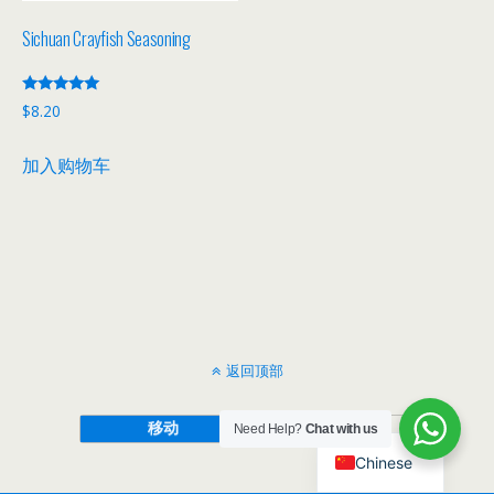
Sichuan Crayfish Seasoning
评分
$
8.20
5.00
&sol; 5
加入购物车
返回顶部
移动
桌面
Need Help?
Chat with us
Chinese