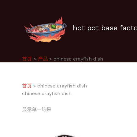
跳
至
内
容
hot pot base fact
首页
产品
chinese crayfish dish
首页
»
chinese crayfish dish
chinese crayfish dish
显示单一结果