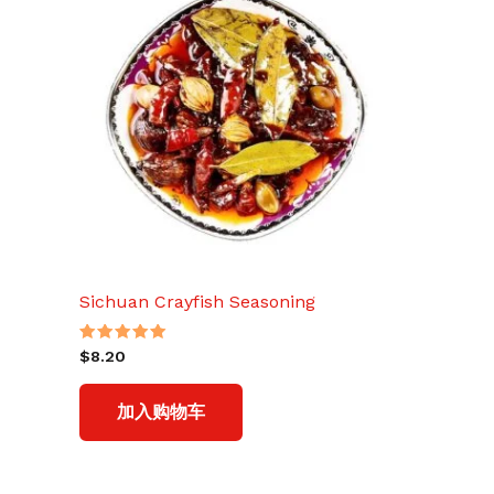
Sichuan Crayfish Seasoning
评分
$
8.20
5.00
&sol; 5
加入购物车