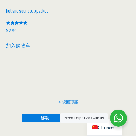
hot and sour soup packet
评分
$
2.80
5.00
&sol; 5
加入购物车
返回顶部
移动
桌面
Need Help?
Chat with us
Chinese