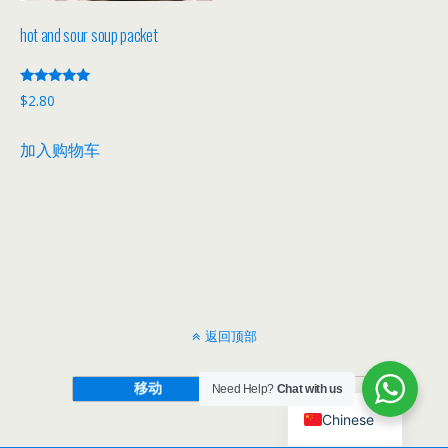
hot and sour soup packet
评分
$
2.80
5.00
&sol; 5
加入购物车
返回顶部
移动
桌面
Need Help?
Chat with us
Chinese