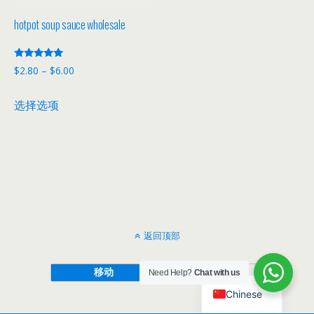
hotpot soup sauce wholesale
评分
价
$
2.80
–
$
6.00
5.00
&sol; 5
格
本
选择选项
范
产
围：
品
$2.80
有
至
多
$6.00
种
变
体。
返回顶部
可
在
移动
桌面
Need Help?
Chat with us
产
品
Chinese
页