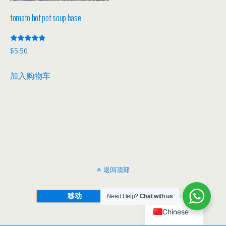
tomato hot pot soup base
评分
$
5.50
5.00
&sol; 5
加入购物车
返回顶部
移动
桌面
Need Help?
Chat with us
Chinese