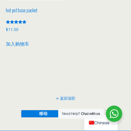
hot pot base packet
评分
$
11.50
5.00
&sol; 5
加入购物车
返回顶部
移动
桌面
Need Help?
Chat with us
Chinese