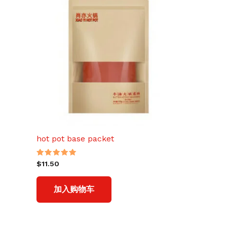
hot pot base packet
评分
$
11.50
5.00
&sol; 5
加入购物车