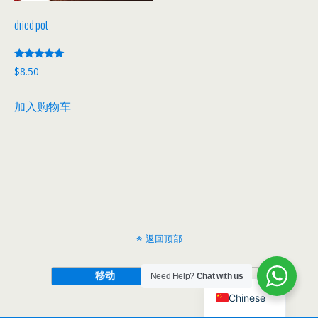
dried pot
评分
$
8.50
5.00
&sol; 5
加入购物车
返回顶部
移动
桌面
Need Help?
Chat with us
Chinese