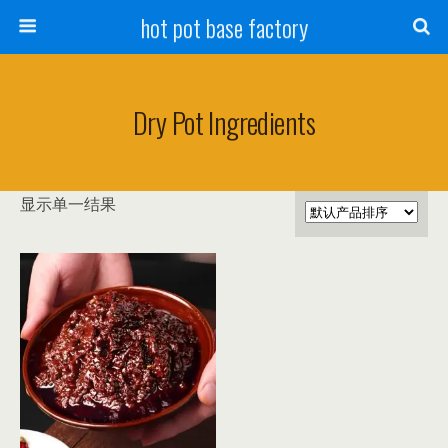
hot pot base factory
Dry Pot Ingredients
显示单一结果