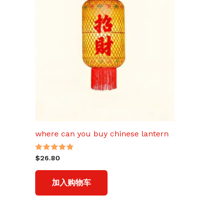
where can you buy chinese lantern
评分
$
26.80
5.00
&sol; 5
加入购物车