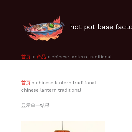
跳
至
内
容
hot pot base fact
首页
产品
chinese lantern traditional
首页
»
chinese lantern traditional
chinese lantern traditional
显示单一结果