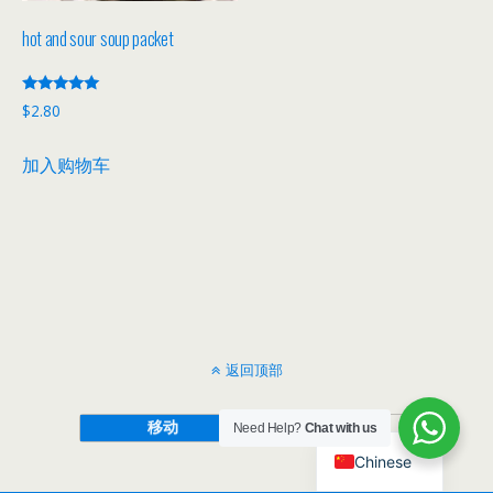
hot and sour soup packet
评分
$
2.80
5.00
&sol; 5
加入购物车
返回顶部
移动
桌面
Need Help?
Chat with us
Chinese