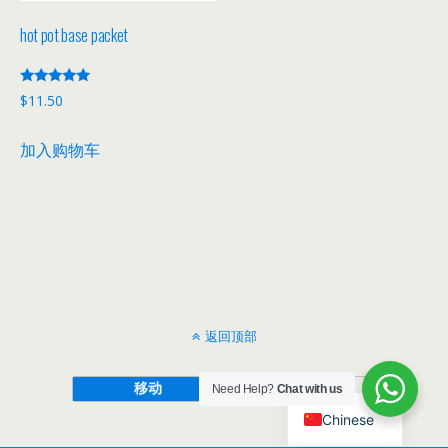
hot pot base packet
评分
$
11.50
5.00
&sol; 5
加入购物车
返回顶部
移动
桌面
Need Help?
Chat with us
Chinese