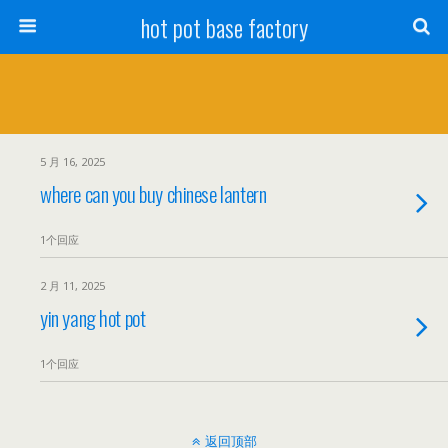
hot pot base factory
5 月 16, 2025
where can you buy chinese lantern
1个回应
2 月 11, 2025
yin yang hot pot
1个回应
返回顶部