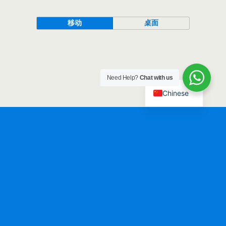
移动
桌面
Need Help?
Chat with us
Chinese